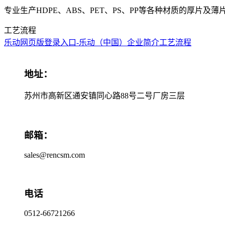
专业生产HDPE、ABS、PET、PS、PP等各种材质的厚片及
工艺流程
乐动网页版登录入口-乐动（中国）
企业简介
工艺流程
地址：
苏州市高新区通安镇同心路88号二号厂房三层
邮箱：
sales@rencsm.com
电话
0512-66721266