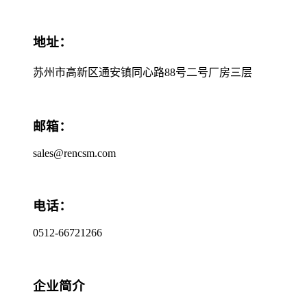
地址：
苏州市高新区通安镇同心路88号二号厂房三层
邮箱：
sales@rencsm.com
电话：
0512-66721266
企业简介