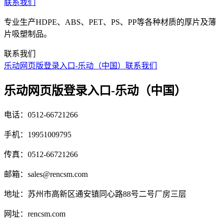
联系我们
专业生产HDPE、ABS、PET、PS、PP等各种材质的厚片及薄
片吸塑制品。
联系我们
乐动网页版登录入口-乐动（中国）
联系我们
乐动网页版登录入口-乐动（中国）
电话：0512-66721266
手机：19951009795
传真：0512-66721266
邮箱：sales@rencsm.com
地址：苏州市高新区通安镇同心路88号二号厂房三层
网址：rencsm.com