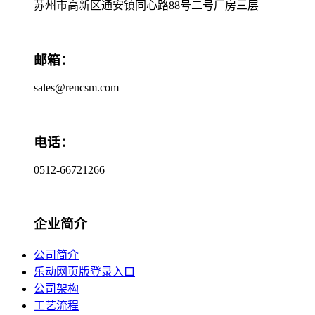
苏州市高新区通安镇同心路88号二号厂房三层
邮箱：
sales@rencsm.com
电话：
0512-66721266
企业简介
公司简介
乐动网页版登录入口
公司架构
工艺流程