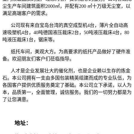
尘生产车间建筑面积2000㎡，并配有200 ㎡十万级无尘室，以
满足高端客户的需求。
公司现有来自宝岛台湾的真空成型机4台，薄片全自动高
速吸塑机4台，40吨德国液压裁床2台，50吨液压裁床4台，80
吨液压裁床1台，锯床等。
纸托车间，美观大方。为高要求的纸托产品做好了硬件准
备。欢迎朋友们客户们莅临指导。
人才是企业发展壮大的催化剂，也是企业赖以生存的炼金
石。本公司拥有一支由多国包装精英组建而成的专业队伍，为
各国客户提供优质服务奠定了基础。本公司立下承诺，以人为
本，品质第一，全面管理，诚信服务。我们的一切努力都是为
了让您满意。
地址：