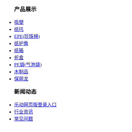
产品展示
吸塑
纸托
EPE(珍珠棉)
纸护角
纸箱
折盒
PE袋(气泡袋)
木制品
保丽龙
新闻动态
乐动网页版登录入口
行业资讯
常见问题